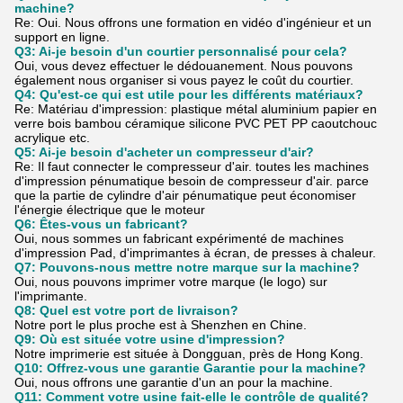
machine?
Re: Oui. Nous offrons une formation en vidéo d'ingénieur et un
support en ligne.
Q3: Ai-je besoin d'un courtier personnalisé pour cela?
Oui, vous devez effectuer le dédouanement. Nous pouvons
également nous organiser si vous payez le coût du courtier.
Q4: Qu'est-ce qui est utile pour les différents matériaux?
Re: Matériau d'impression: plastique métal aluminium papier en
verre bois bambou céramique silicone PVC PET PP caoutchouc
acrylique etc.
Q5: Ai-je besoin d'acheter un compresseur d'air?
Re: Il faut connecter le compresseur d'air. toutes les machines
d'impression pénumatique besoin de compresseur d'air. parce
que la partie de cylindre d'air pénumatique peut économiser
l'énergie électrique que le moteur
Q6: Êtes-vous un fabricant?
Oui, nous sommes un fabricant expérimenté de machines
d'impression Pad, d'imprimantes à écran, de presses à chaleur.
Q7: Pouvons-nous mettre notre marque sur la machine?
Oui, nous pouvons imprimer votre marque (le logo) sur
l'imprimante.
Q8: Quel est votre port de livraison?
Notre port le plus proche est à Shenzhen en Chine.
Q9: Où est située votre usine d'impression?
Notre imprimerie est située à Dongguan, près de Hong Kong.
Q10: Offrez-vous une garantie Garantie pour la machine?
Oui, nous offrons une garantie d'un an pour la machine.
Q11: Comment votre usine fait-elle le contrôle de qualité?