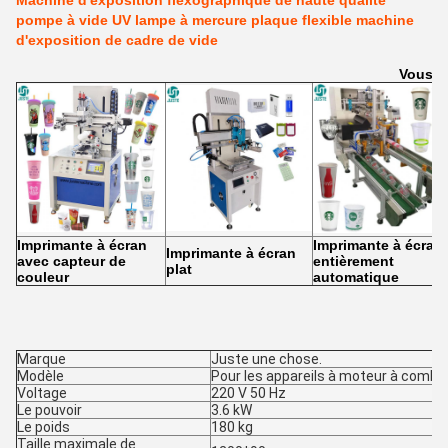
Machine d'exposition flexographique de haute qualité
pompe à vide UV lampe à mercure plaque flexible machine
d'exposition de cadre de vide
Vous a
Imprimante à écran
Imprimante à écran
Imprimante à écran
avec capteur de
entièrement
plat
couleur
automatique
Marque
Juste une chose.
Modèle
Pour les appareils à moteur à combu
Voltage
220 V 50 Hz
Le pouvoir
3.6 kW
Le poids
180 kg
Taille maximale de