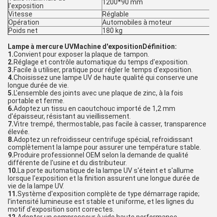
1200*90 mm
l'exposition
Vitesse
Réglable
Opération
Automobiles à moteur
Poids net
180 kg
Lampe à mercure UV
Machine d'exposition
Définition:
1.
Convient pour exposer la plaque de tampon.
2.
Réglage et contrôle automatique du temps d'exposition.
3.
Facile à utiliser, pratique pour régler le temps d'exposition.
4.
Choisissez une lampe UV de haute qualité qui conserve une
longue durée de vie.
5.
L'ensemble des joints avec une plaque de zinc, à la fois
portable et ferme.
6.
Adoptez un tissu en caoutchouc importé de 1,2 mm
d'épaisseur, résistant au vieillissement.
7.
Vitre trempé, thermostable, pas facile à casser, transparence
élevée.
8.
Adoptez un refroidisseur centrifuge spécial, refroidissant
complètement la lampe pour assurer une température stable.
9.
Produire professionnel OEM selon la demande de qualité
différente de l'usine et du distributeur.
10.
La porte automatique de la lampe UV s'éteint et s'allume
lorsque l'exposition et la finition assurent une longue durée de
vie de la lampe UV.
11.
Système d'exposition complète de type démarrage rapide;
l'intensité lumineuse est stable et uniforme, et les lignes du
motif d'exposition sont correctes.