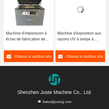
Machine d'impression à
Machine d'exposition aux
écran de fabrication de
rayons UV à lampe à
plaques d'exposition à
mercure Bracelet Film
vide Exposition aux UV
d'impression par écran
Obtenez le meilleur prix
Obtenez le meilleur prix
Unité de vide Machine
Offset Plaque UV
pour l'impression à écran
Polymère Machine
d'exposition automatique
complète
Shenzhen Juste Machine Co., Ltd.
Sales@justcig.com