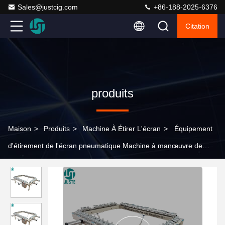
Sales@justcig.com
+86-188-2025-6376
Citation
produits
Maison
>
Produits
>
Machine À Étirer L'écran
>
Équipement
d'étirement de l'écran pneumatique Machine à manœuvre de
haute qualité Imprimantes à écran Maillot d'étirement du cadre
de tension