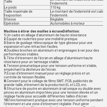
Taille
l'indemnité.
Le poids
110 kg
Taille maximale de
Le montant de l'indemnité est calcul
l'exposition
l'indemnité.
Vitesse
Réglable
Opération
Automobiles à moteur
Machine à étirer des mailles à écrane
Définition:
1.
Un cadre en alliage d'aluminium de haute résistance.
2.
Équipé de roulettes pour une mobilité pratique.
3.
Barre de guidage télescopique de type glisseur pour une
expansion et une rétraction faciles.
4.
Doubles broches en aluminium et engrenages à ver pour des
performances stables.
5.
Tête d'étirement de l'écran en alliage d'aluminium haute
résistance pour un tamisage stable.
6.
Tension pneumatique pour une tension uniforme et stable,
empêchant la déchirure de l'écran.
7.
Écran d'étirement manuel pour un réglage précis et un
contrôle de tension flexible.
8.
Convient pour le collage de films SMT, PCB, publicités de
grande taille, étirement de la production EL et LCD, etc.
9.
Structure de poutre en aluminium à rail unique ou double avec
pinces en aluminium importées pour une tension élevée et un
réglage facile pour accueillir différentes tailles d'écran.
10.
Fonctionnement pratique avec une tension uniforme pendant
l'étirement et une zone d'étirement réglable. Peut gérer