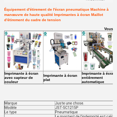
Équipement d'étirement de l'écran pneumatique Machine à
manœuvre de haute qualité Imprimantes à écran Maillot
d'étirement du cadre de tension
Vous a
Imprimante à écran
Imprimante à écran
Imprimante à écran
avec capteur de
entièrement
plat
couleur
automatique
Marque
Juste une chose.
Modèle
JST-SC1215P
Le type
Pneumatique
Le montant de l'indemnité est calcul