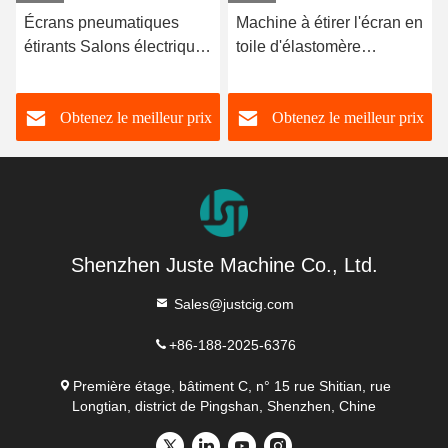
Écrans pneumatiques
Machine à étirer l'écran en
étirants Salons électriques
toile d'élastomère
Écrans toile cadre
pneumatique de 1,2 m
Industrie mécanique
Étirer l'écran pour la
Obtenez le meilleur prix
Obtenez le meilleur prix
Semi-automatique
machine à écrane
machine à étirer
Shenzhen Juste Machine Co., Ltd.
Sales@justcig.com
+86-188-2025-6376
Première étage, bâtiment C, n° 15 rue Shitian, rue
Longtian, district de Pingshan, Shenzhen, Chine