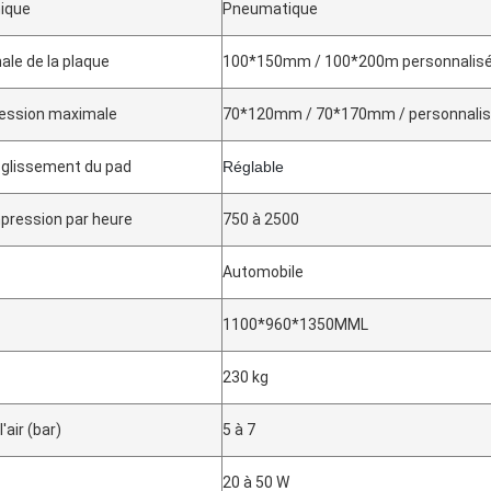
ique
Pneumatique
ale de la plaque
100*150mm / 100*200m personnalis
pression maximale
70*120mm / 70*170mm / personnali
 glissement du pad
Réglable
mpression par heure
750 à 2500
Automobile
1100*960*1350MML
230 kg
'air (bar)
5 à 7
20 à 50 W