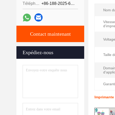
Téléphone:
+86-188-2025-6376
Nom du
Vitesse
d'impre
Contact maintenant
Voltage
Expédiez-nous
Taille 
Domai
d'appli
Garanti
Imprimante 