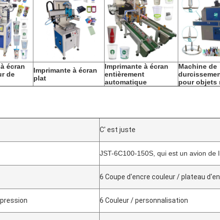
 à écran
Imprimante à écran
Machine de
Imprimante à écran
ur de
entièrement
durcisseme
plat
automatique
pour objets
C' est juste
JST-6C100-150S, qui est un avion de l
6 Coupe d'encre couleur / plateau d'e
mpression
6 Couleur / personnalisation