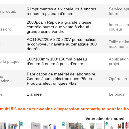
6 Imprimantes à six couleurs à encres
Service ap
 produit:
à encre à plateau d'encre
fourni:
2000pcs/h Rapide à grande vitesse
Impression
contrôle numérique vente à chaud
ssion:
couleur:
grande usine vendre
AC110V/220V 220 220V personnaliser
Taille de i
:
le convoyeur navette automatique 360
maximum:
degrés
100*100mm 100*150mm plateau
Application
de la plaque:
d'encre à encre à puits d'encre
projet:
Fabrication de matériel de laboratoire
ne
Genres Jouets électroniques Pênes
Opération:
cation:
Produits électroniques Plas
e:
1 année
Le poids:
multi 5 6 couleurs machine d'impression automatique pour les b
Vous aimeriez aussi