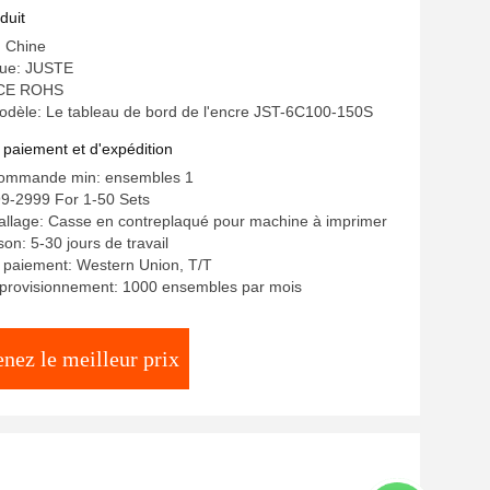
'anniversaire
duit
: Chine
ue: JUSTE
: CE ROHS
dèle: Le tableau de bord de l'encre JST-6C100-150S
 paiement et d'expédition
commande min: ensembles 1
99-2999 For 1-50 Sets
allage: Casse en contreplaqué pour machine à imprimer
ison: 5-30 jours de travail
 paiement: Western Union, T/T
pprovisionnement: 1000 ensembles par mois
nez le meilleur prix