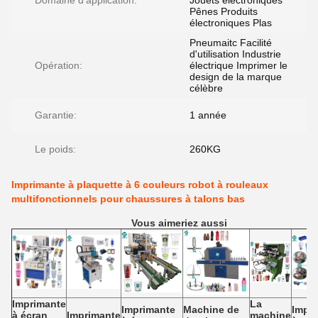
Domaine d'application:
Jouets électroniques
Pênes Produits
électroniques Plas
Pneumaitc Facilité
d'utilisation Industrie
Opération:
électrique Imprimer le
design de la marque
célèbre
Garantie:
1 année
Le poids:
260KG
Imprimante à plaquette à 6 couleurs robot à rouleaux
multifonctionnels pour chaussures à talons bas
Vous aimeriez aussi
Imprimante
La
Imprimante
Machine de
Impr
à écran
Imprimante
machine