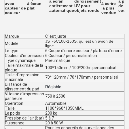
à écran
durcissement
à pal
avec
à écran
à écrire
entièrement
UV pour
de
capteur de
plat
la plus
automatique
objets ronds
coul
couleur
vendue
Marque
C' est juste
JST-6C100-150S, qui est un avion de
Modèle
ligne.
Le type
6 Coupe d'encre couleur / plateau d'encre
Couleur d'impression
6 Couleur / personnalisation
Type dynamique
Pneumatique
Taille maximale de la
100*150mm / 100*200m personnalisé
plaque
Taille d'impression
70*120mm / 70*170mm / personnalisé
maximale
Distance de
Réglable
glissement du pad
Vitesse d'impression
750 à 2500
par heure
Opération
Automobile
Taille
1100*960*1350MML
Le poids
230 kg
Pression de l'air (bar)
5 à 7
Puissance
20 à 50 W
Pour les appareils de surveillance des