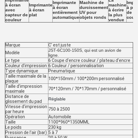
Imprimante
La
Imprimante
Machine de
Impr
à écran
Imprimante
machine
à écran
durcissement
à pal
avec
à écran
à écrire
entièrement
UV pour
de
capteur de
plat
la plus
automatique
objets ronds
coul
couleur
vendue
Marque
C' est juste
JST-6C100-150S, qui est un avion de
Modèle
ligne.
Le type
6 Coupe d'encre couleur / plateau d'encre
Couleur d'impression
6 Couleur / personnalisation
Type dynamique
Pneumatique
Taille maximale de la
100*150mm / 100*200m personnalisé
plaque
Taille d'impression
70*120mm / 70*170mm / personnalisé
maximale
Distance de
Réglable
glissement du pad
Vitesse d'impression
750 à 2500
par heure
Opération
Automobile
Taille
1100*960*1350MML
Le poids
230 kg
Pression de l'air (bar)
5 à 7
Puissance
20 à 50 W