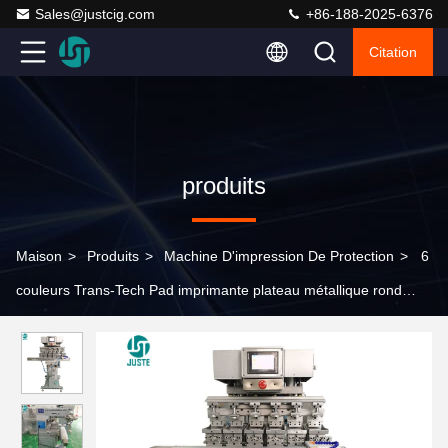
Sales@justcig.com
+86-188-2025-6376
Citation
produits
Maison
>
Produits
>
Machine D'impression De Protection
>
6
couleurs Trans-Tech Pad imprimante plateau métallique rond
appareil sanitaire Pad machine d'impression pour étiquette moins
étiquette stylo allumeur logo