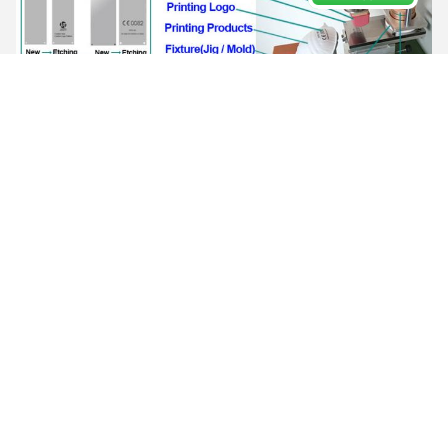
Comparaison
Système d'encre
Entre le plateau d'encre ouvert
et la tasse d'encre fermée
Quelle est la différence entre un plateau d'encre et une tasse
d'encre?