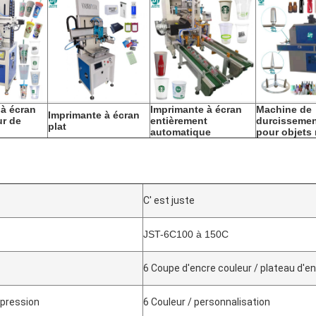
 à écran
Imprimante à écran
Machine de
Imprimante à écran
ur de
entièrement
durcisseme
plat
automatique
pour objets
C' est juste
JST-6C100 à 150C
6 Coupe d'encre couleur / plateau d'e
mpression
6 Couleur / personnalisation