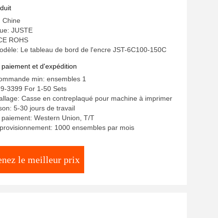
ue à bande d'impression automatique
duit
ssettes de mesure
: Chine
ue: JUSTE
: CE ROHS
dèle: Le tableau de bord de l'encre JST-6C100-150C
 paiement et d'expédition
commande min: ensembles 1
99-3399 For 1-50 Sets
allage: Casse en contreplaqué pour machine à imprimer
ison: 5-30 jours de travail
 paiement: Western Union, T/T
pprovisionnement: 1000 ensembles par mois
nez le meilleur prix