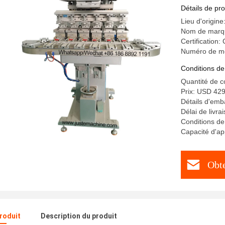
automatiq
Détails de pro
pour chau
Lieu d'origine
Nom de marq
Certification
Numéro de mo
Conditions de
Quantité de 
Prix: USD 42
Détails d'emb
Délai de livra
Conditions de
Capacité d'a
Obte
produit
Description du produit