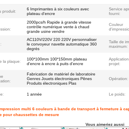
6 Imprimantes à six couleurs avec
Service ap
 produit:
plateau d'encre
fourni:
2000pcs/h Rapide à grande vitesse
Couleur
contrôle numérique vente à chaud
ssion:
d'impressi
grande usine vendre
AC110V/220V 220 220V personnaliser
Taille de i
:
le convoyeur navette automatique 360
maximum:
degrés
100*100mm 100*150mm plateau
Application
de la plaque:
d'encre à encre à puits d'encre
projet:
Fabrication de matériel de laboratoire
ne
Genres Jouets électroniques Pênes
Opération:
cation:
Produits électroniques Plas
e:
1 année
Le poids:
mpression multi 6 couleurs à bande de transport à fermeture à c
e pour chaussettes de mesure
Vous aimeriez aussi