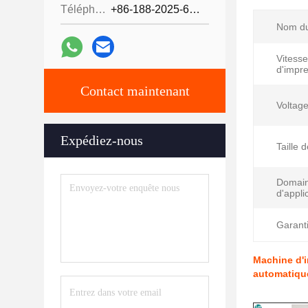
Téléphone:
+86-188-2025-6376
Nom du
Vitesse
d'impre
Contact maintenant
Voltage
Expédiez-nous
Taille 
Domai
d'appli
Garanti
Machine d'i
automatiqu