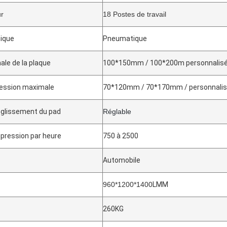
r
18 Postes de travail
ique
Pneumatique
ale de la plaque
100*150mm / 100*200m personnalis
pression maximale
70*120mm / 70*170mm / personnali
 glissement du pad
Réglable
mpression par heure
750 à 2500
Automobile
960*1200*1400
LMM
260KG