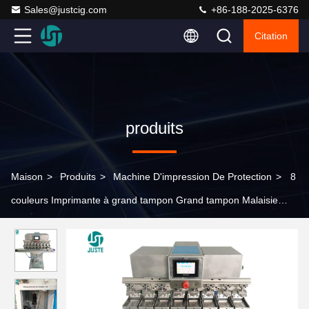
Sales@justcig.com
+86-188-2025-6376
Citation
produits
Maison
>
Produits
>
Machine D'impression De Protection
>
8
couleurs Imprimante à grand tampon Grand tampon Malaisie
Machine d'impression numérique à grand tampon pour étiquette
moins étiquette stylo Nuances de verre de vin