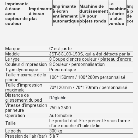
Imprimante
La
Imprimante
Machine de
Impr
à écran
Imprimante
machine
à écran
durcissement
à pal
avec
à écran
à écrire
entièrement
UV pour
de
capteur de
plat
la plus
automatique
objets ronds
coul
couleur
vendue
Marque
C' est juste
Modèle
JST-8C100-150S, qui a été détecté par la
Le type
8 Coupe d'encre couleur / plateau d'encre
Couleur d'impression
8 Couleur / personnalisation
Type dynamique
Pneumatique
Taille maximale de la
100*150mm / 100*200m personnalisé
plaque
Taille d'impression
70*120mm / 70*170mm / personnalisé
maximale
Distance de
Réglable
glissement du pad
Vitesse d'impression
750 à 2500
par heure
Opération
Automobile
Le produit doit être présenté sous forme
Taille
d'une couche d'huile de lin.
Le poids
300 kg
Pression de l'air (bar)
5 à 7