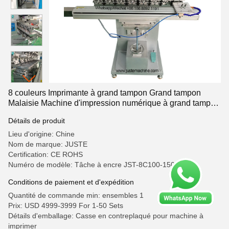
8 couleurs Imprimante à grand tampon Grand tampon
Malaisie Machine d'impression numérique à grand tampon
pour étiquette moins étiquette stylo Nuances de verre de
Détails de produit
vin
Lieu d'origine: Chine
Nom de marque: JUSTE
Certification: CE ROHS
Numéro de modèle: Tâche à encre JST-8C100-150S
Conditions de paiement et d'expédition
Quantité de commande min: ensembles 1
Prix: USD 4999-3999 For 1-50 Sets
Détails d'emballage: Casse en contreplaqué pour machine à
imprimer