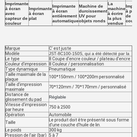
Imprimante
La
Imprimante
Machine de
Impr
à écran
Imprimante
machine
à écran
durcissement
à pal
avec
à écran
à écrire
entièrement
UV pour
de
capteur de
plat
la plus
automatique
objets ronds
coul
couleur
vendue
Marque
C' est juste
Modèle
JST-8C100-150S, qui a été détecté par la
Le type
8 Coupe d'encre couleur / plateau d'encre
Couleur d'impression
8 Couleur / personnalisation
Type dynamique
Pneumatique
Taille maximale de la
100*150mm / 100*200m personnalisé
plaque
Taille d'impression
70*120mm / 70*170mm / personnalisé
maximale
Distance de
Réglable
glissement du pad
Vitesse d'impression
750 à 2500
par heure
Opération
Automobile
Le produit doit être présenté sous forme
Taille
d'une couche d'huile de lin.
Le poids
300 kg
Pression de l'air (bar)
5 à 7