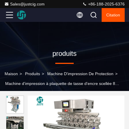
Sales@justcig.com
+86-188-2025-6376
Citation
produits
Maison
>
Produits
>
Machine D'impression De Protection
>
Machine d'impression à plaquette de tasse d'encre scellée 8
couleurs entièrement automatique de gravure tampographie
machine à pinceau lame imprimante à plaquette utilisée