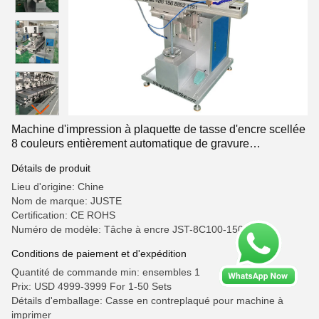
Machine d'impression à plaquette de tasse d'encre scellée
8 couleurs entièrement automatique de gravure
tampographie machine à pinceau lame imprimante à
Détails de produit
plaquette utilisée
Lieu d'origine: Chine
Nom de marque: JUSTE
Certification: CE ROHS
Numéro de modèle: Tâche à encre JST-8C100-150S
Conditions de paiement et d'expédition
Quantité de commande min: ensembles 1
Prix: USD 4999-3999 For 1-50 Sets
Détails d'emballage: Casse en contreplaqué pour machine à
imprimer